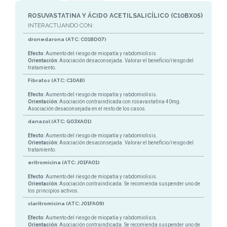
ROSUVASTATINA Y ÁCIDO ACETILSALICÍLICO (C10BX05)
INTERACTUANDO CON:
dronedarona (ATC: C01BD07)
Efecto
: Aumento del riesgo de miopatía y rabdomiolisis.
Orientación
: Asociación desaconsejada. Valorar el beneficio/riesgo del
tratamiento.
Fibratos (ATC: C10AB)
Efecto
: Aumento del riesgo de miopatía y rabdomiolisis.
Orientación
: Asociación contraindicada con rosavastatina 40mg.
Asociación desaconsejada en el resto de los casos.
danazol (ATC: G03XA01)
Efecto
: Aumento del riesgo de miopatía y rabdomiolisis.
Orientación
: Asociación desaconsejada. Valorar el beneficio/riesgo del
tratamiento.
eritromicina (ATC: J01FA01)
Efecto
: Aumento del riesgo de miopatía y rabdomiolisis.
Orientación
: Asociación contraindicada. Se recomienda suspender uno de
los principios activos.
claritromicina (ATC: J01FA09)
Efecto
: Aumento del riesgo de miopatía y rabdomiolisis.
Orientación
: Asociación contraindicada. Se recomienda suspender uno de