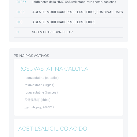
C10BX
Inhibidores de la HMG CoA reductasa, otras combinaciones
C10B
AGENTES MODIFICADORES DE LOS LÍPIDOS, COMBINACIONES
C10
AGENTES MODIFICADORES DE LOS LÍPIDOS
C
SISTEMA CARDIOVASCULAR
PRINCIPIOS ACTIVOS
ROSUVASTATINA CALCICA
rosuvastatina (español)
rosuvastatin (inglés)
rosuvastatine (francés)
罗舒伐他汀 (chino)
روسوفاستاتين (árabe)
ACETILSALICILICO ACIDO