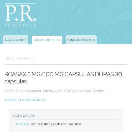
Búsqueda libre
Notas de seguridad
Listados alfabéticos
MEDICAMENTO
ROASAX 5 MG/100 MG CAPSULAS DURAS 30
cápsulas
Fecha de autorización:
23/10/2020
| Código nacional:
729591
ADAMED LABORATORIOS
CÓDIGOS ATC
C10BX05
rosuvastatina y ácido acetilsalicílico