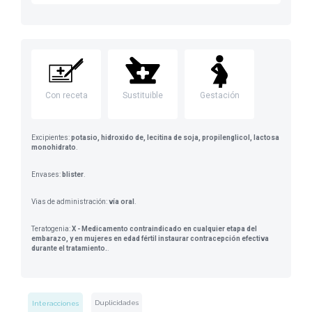
Con receta
Sustituible
Gestación
Excipientes:
potasio, hidroxido de, lecitina de soja, propilenglicol, lactosa
monohidrato
.
Envases:
blister
.
Vias de administración:
vía oral
.
Teratogenia:
X - Medicamento contraindicado en cualquier etapa del
embarazo, y en mujeres en edad fértil instaurar contracepción efectiva
durante el tratamiento.
.
Duplicidades
Interacciones