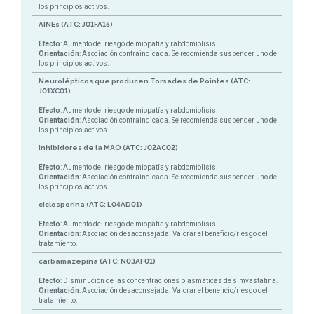
los principios activos.
AINEs (ATC: J01FA15)
Efecto
: Aumento del riesgo de miopatía y rabdomiolisis.
Orientación
: Asociación contraindicada. Se recomienda suspender uno de
los principios activos.
Neurolépticos que producen Torsades de Pointes (ATC:
J01XC01)
Efecto
: Aumento del riesgo de miopatía y rabdomiolisis.
Orientación
: Asociación contraindicada. Se recomienda suspender uno de
los principios activos.
Inhibidores de la MAO (ATC: J02AC02)
Efecto
: Aumento del riesgo de miopatía y rabdomiolisis.
Orientación
: Asociación contraindicada. Se recomienda suspender uno de
los principios activos.
ciclosporina (ATC: L04AD01)
Efecto
: Aumento del riesgo de miopatía y rabdomiolisis.
Orientación
: Asociación desaconsejada. Valorar el beneficio/riesgo del
tratamiento.
carbamazepina (ATC: N03AF01)
Efecto
: Disminución de las concentraciones plasmáticas de simvastatina.
Orientación
: Asociación desaconsejada. Valorar el beneficio/riesgo del
tratamiento.