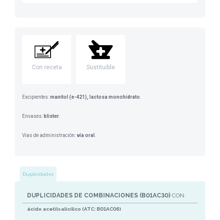
Con receta
Sustituible
Excipientes:
manitol (e-421), lactosa monohidrato
.
Envases:
blister
.
Vias de administración:
vía oral
.
Duplicidades
DUPLICIDADES DE COMBINACIONES (B01AC30)
CON:
ácido acetilsalicílico (ATC: B01AC06)