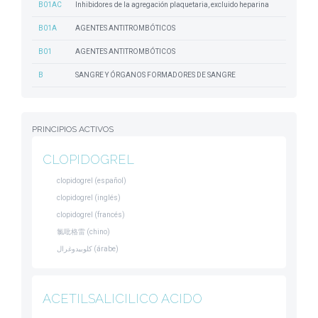
B01AC
Inhibidores de la agregación plaquetaria, excluido heparina
B01A
AGENTES ANTITROMBÓTICOS
B01
AGENTES ANTITROMBÓTICOS
B
SANGRE Y ÓRGANOS FORMADORES DE SANGRE
PRINCIPIOS ACTIVOS
CLOPIDOGREL
clopidogrel (español)
clopidogrel (inglés)
clopidogrel (francés)
氯吡格雷 (chino)
كلوبيدوغرال (árabe)
ACETILSALICILICO ACIDO