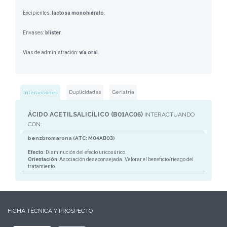
Excipientes:
lactosa monohidrato
.
Envases:
blister
.
Vias de administración:
vía oral
.
Duplicidades
Geriatría
Interacciones
ÁCIDO ACETILSALICÍLICO (B01AC06)
INTERACTUANDO
CON:
benzbromarona (ATC: M04AB03)
Efecto
: Disminución del efecto uricosúrico.
Orientación
: Asociación desaconsejada. Valorar el beneficio/riesgo del
tratamiento.
FICHA TÉCNICA Y PROSPECTO