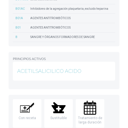
B01AC
Inhibidores de la agregación plaquetaria, excluido heparina
B01A
AGENTES ANTITROMBÓTICOS
B01
AGENTES ANTITROMBÓTICOS
B
SANGRE Y ÓRGANOS FORMADORES DE SANGRE
PRINCIPIOS ACTIVOS
ACETILSALICILICO ACIDO
Con receta
Sustituible
Tratamiento de
larga duración