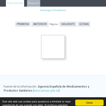
Ficha técnica
Prospecto
Descargar ficha técnica
PRIMERA
ANTERIOR
SIGUIENTE
ÚLTIMA
Página:
/
Fuente de la información:
Agencia Española de Medicamentos y
Productos Sanitarios
[
www.aemps.gob.es
].
Fuente de la información de precios:
Ministerio de Sanidad, Servicios
Este sitio web usa cookies para ayudarnos a brindarle la mejor
Cerrar
Sociales e Igualdad
[
www.msssi.gob.es
]
experiencia de uso cuando nos visita. Si continua usándolo,