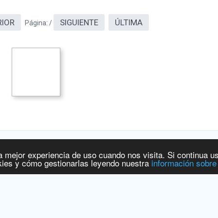
RIOR
SIGUIENTE
ÚLTIMA
Página:
/
a mejor experiencia de uso cuando nos visita. Si continua u
 y Productos Sanitarios
[
www.aemps.gob.es
].
ies y cómo gestionarlas leyendo nuestra
información sobre
ervicios Sociales e Igualdad
[
www.msssi.gob.es
]