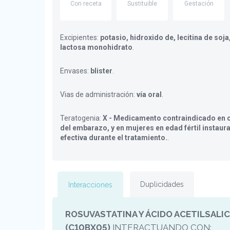
Con receta
Sustituible
Gestación
Excipientes:
potasio, hidroxido de, lecitina de soja
lactosa monohidrato
.
Envases:
blister
.
Vias de administración:
vía oral
.
Teratogenia:
X - Medicamento contraindicado en c
del embarazo, y en mujeres en edad fértil instaur
efectiva durante el tratamiento.
.
Duplicidades
Interacciones
ROSUVASTATINA Y ÁCIDO ACETILSALIC
(C10BX05)
INTERACTUANDO CON: