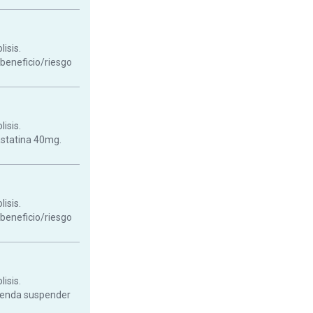
isis.
 beneficio/riesgo
isis.
astatina 40mg.
isis.
 beneficio/riesgo
isis.
mienda suspender