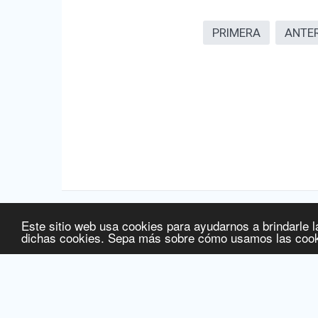
PRIMERA
ANTE
Este sitio web usa cookies para ayudarnos a brindarle l
Fuente de la información:
Agencia Española de Medicamentos
dichas cookies. Sepa más sobre cómo usamos las cook
Fuente de la información de precios:
Ministerio de Sanidad, S
Fecha de última actualización de la información:
08/08/2026
© 2016 Licitelco España SL -
www.ec-europe.com