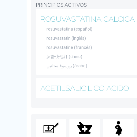
PRINCIPIOS ACTIVOS
ROSUVASTATINA CALCICA
rosuvastatina (español)
rosuvastatin (inglés)
rosuvastatine (francés)
罗舒伐他汀 (chino)
روسوفاستاتين (árabe)
ACETILSALICILICO ACIDO