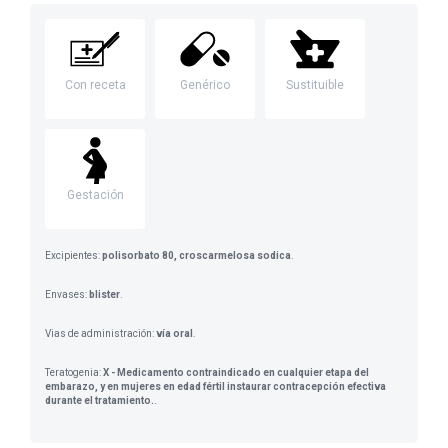
Con receta
Genérico
Sustituible
Gestación
Excipientes:
polisorbato 80, croscarmelosa sodica
.
Envases:
blister
.
Vias de administración:
vía oral
.
Teratogenia:
X - Medicamento contraindicado en cualquier etapa del
embarazo, y en mujeres en edad fértil instaurar contracepción efectiva
durante el tratamiento.
.