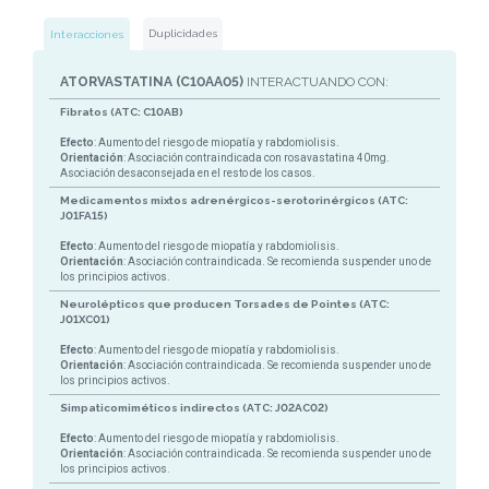
Duplicidades
Interacciones
ATORVASTATINA (C10AA05)
INTERACTUANDO CON:
Fibratos (ATC: C10AB)
Efecto
: Aumento del riesgo de miopatía y rabdomiolisis.
Orientación
: Asociación contraindicada con rosavastatina 40mg.
Asociación desaconsejada en el resto de los casos.
Medicamentos mixtos adrenérgicos-serotorinérgicos (ATC:
J01FA15)
Efecto
: Aumento del riesgo de miopatía y rabdomiolisis.
Orientación
: Asociación contraindicada. Se recomienda suspender uno de
los principios activos.
Neurolépticos que producen Torsades de Pointes (ATC:
J01XC01)
Efecto
: Aumento del riesgo de miopatía y rabdomiolisis.
Orientación
: Asociación contraindicada. Se recomienda suspender uno de
los principios activos.
Simpaticomiméticos indirectos (ATC: J02AC02)
Efecto
: Aumento del riesgo de miopatía y rabdomiolisis.
Orientación
: Asociación contraindicada. Se recomienda suspender uno de
los principios activos.