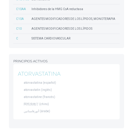
C10AA
Inhibidores de la HMG CoA reductasa
C10A
AGENTES MODIFICADORES DE LOS LÍPIDOS, MONOTERAPIA
C10
AGENTES MODIFICADORES DE LOS LÍPIDOS
C
SISTEMA CARDIOVASCULAR
PRINCIPIOS ACTIVOS
ATORVASTATINA
atorvastatina (español)
atorvastatin (inglés)
atorvastatine (francés)
阿托伐他汀 (chino)
أتورفاستاتين (árabe)