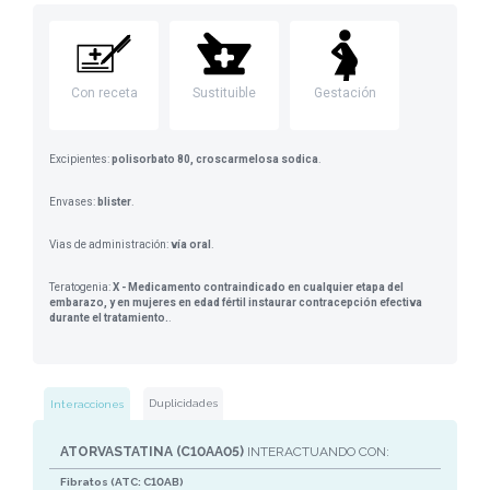
Con receta
Sustituible
Gestación
Excipientes:
polisorbato 80, croscarmelosa sodica
.
Envases:
blister
.
Vias de administración:
vía oral
.
Teratogenia:
X - Medicamento contraindicado en cualquier etapa del
embarazo, y en mujeres en edad fértil instaurar contracepción efectiva
durante el tratamiento.
.
Duplicidades
Interacciones
ATORVASTATINA (C10AA05)
INTERACTUANDO CON:
Fibratos (ATC: C10AB)