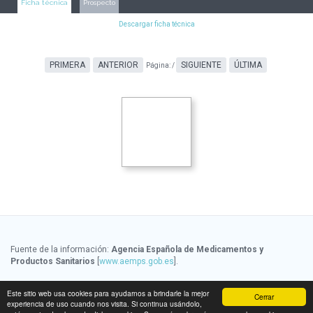
Ficha técnica
Prospecto
Descargar ficha técnica
PRIMERA
ANTERIOR
SIGUIENTE
ÚLTIMA
Página:
/
Fuente de la información:
Agencia Española de Medicamentos y
Productos Sanitarios
[
www.aemps.gob.es
].
Fuente de la información de precios:
Ministerio de Sanidad, Servicios
Este sitio web usa cookies para ayudarnos a brindarle la mejor
Cerrar
Sociales e Igualdad
[
www.msssi.gob.es
]
experiencia de uso cuando nos visita. Si continua usándolo,