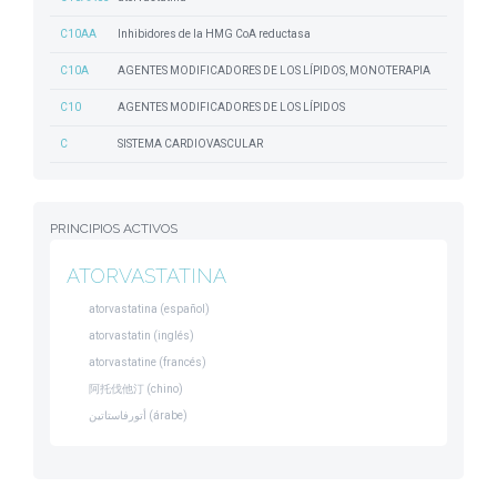
C10AA
Inhibidores de la HMG CoA reductasa
C10A
AGENTES MODIFICADORES DE LOS LÍPIDOS, MONOTERAPIA
C10
AGENTES MODIFICADORES DE LOS LÍPIDOS
C
SISTEMA CARDIOVASCULAR
PRINCIPIOS ACTIVOS
ATORVASTATINA
atorvastatina (español)
atorvastatin (inglés)
atorvastatine (francés)
阿托伐他汀 (chino)
أتورفاستاتين (árabe)