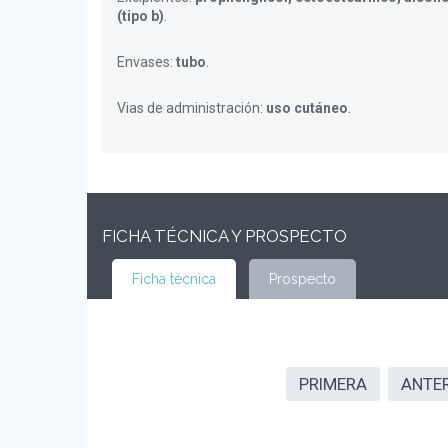
(tipo b)
.
Envases:
tubo
.
Vias de administración:
uso cutáneo
.
FICHA TÉCNICA Y PROSPECTO
Ficha técnica
Prospecto
PRIMERA
ANTE