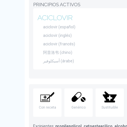
PRINCIPIOS ACTIVOS
ACICLOVIR
aciclovir (español)
aciclovir (inglés)
aciclovir (francés)
阿昔洛韦 (chino)
أسيكلوفير (árabe)
Con receta
Genérico
Sustituible
Excipientes:
propilenglicol, cetoestearilico, alcoh