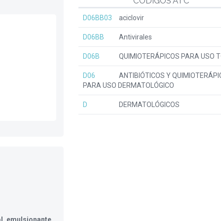
CÓDIGOS ATC
D06BB03
aciclovir
D06BB
Antivirales
D06B
QUIMIOTERÁPICOS PARA USO T
D06
ANTIBIÓTICOS Y QUIMIOTERÁP
PARA USO DERMATOLÓGICO
D
DERMATOLÓGICOS
ol, emulsionante