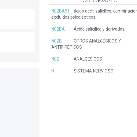
CÓDIGOS ATC
N02BA51
ácido acetilsalicílico, combinacio
excluidos psicolépticos
N02BA
Ácido salicílico y derivados
N02B
OTROS ANALGÉSICOS Y
ANTIPIRÉTICOS
N02
ANALGÉSICOS
N
SISTEMA NERVIOSO