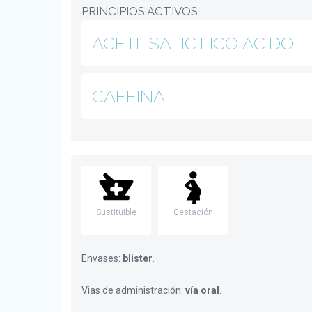
PRINCIPIOS ACTIVOS
ACETILSALICILICO ACIDO
CAFEINA
Sustituible
Gestación
Envases:
blister
.
Vias de administración:
vía oral
.