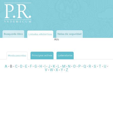
Búsqueda libre
Notas de seguridad
Listados alfabéticos
Ads
Principios activos
Laboratorios
Medicamentos
A
-
B
-
C
-
D
-
E
-
F
-
G
-
H
-
I
-
J
-
K
-
L
-
M
-
N
-
O
-
P
-
Q
-
R
-
S
-
T
-
U
-
V
-
W
-
X
-
Y
-
Z