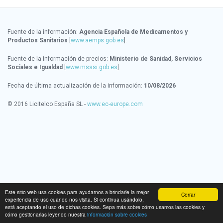
Fuente de la información:
Agencia Española de Medicamentos y
Productos Sanitarios
[
www.aemps.gob.es
].
Fuente de la información de precios:
Ministerio de Sanidad, Servicios
Sociales e Igualdad
[
www.msssi.gob.es
]
Fecha de última actualización de la información:
10/08/2026
© 2016 Licitelco España SL -
www.ec-europe.com
Este sitio web usa cookies para ayudarnos a brindarle la mejor
Cerrar
experiencia de uso cuando nos visita. Si continua usándolo,
está aceptando el uso de dichas cookies. Sepa más sobre cómo usamos las cookies y
cómo gestionarlas leyendo nuestra
información sobre cookies