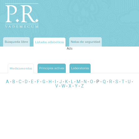
Búsqueda libre
Notas de seguridad
Listados alfabéticos
Ads
Principios activos
Laboratorios
Medicamentos
A
-
B
-
C
-
D
-
E
-
F
-
G
-
H
-
I
-
J
-
K
-
L
-
M
-
N
-
O
-
P
-
Q
-
R
-
S
-
T
-
U
-
V
-
W
-
X
-
Y
-
Z