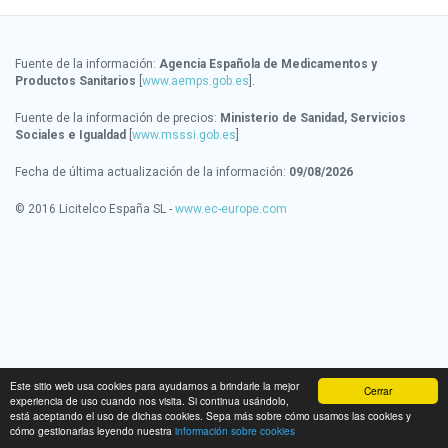
Fuente de la información:
Agencia Española de Medicamentos y
Productos Sanitarios
[
www.aemps.gob.es
].
Fuente de la información de precios:
Ministerio de Sanidad, Servicios
Sociales e Igualdad
[
www.msssi.gob.es
]
Fecha de última actualización de la información:
09/08/2026
© 2016 Licitelco España SL -
www.ec-europe.com
Este sitio web usa cookies para ayudarnos a brindarle la mejor
Cerrar
experiencia de uso cuando nos visita. Si continua usándolo,
está aceptando el uso de dichas cookies. Sepa más sobre cómo usamos las cookies y
cómo gestionarlas leyendo nuestra
información sobre cookies