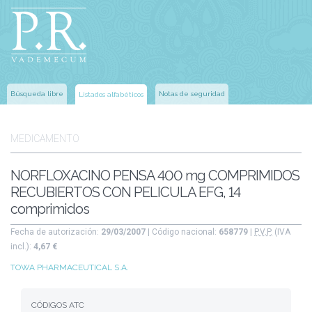
Búsqueda libre
Notas de seguridad
Listados alfabéticos
MEDICAMENTO
NORFLOXACINO PENSA 400 mg COMPRIMIDOS
RECUBIERTOS CON PELICULA EFG, 14
comprimidos
Fecha de autorización:
29/03/2007
| Código nacional:
658779
|
P.V.P.
(IVA
incl.):
4,67 €
TOWA PHARMACEUTICAL S.A.
CÓDIGOS ATC