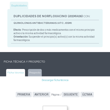
Duplicidades
DUPLICIDADES DE NORFLOXACINO (J01MA06)
CON:
QUINOLONAS ANTIBACTERIANAS (ATC: J01M)
Efecto
: Prescripción de dos o más medicamentos con el mismo principio
activo o la misma actividad farmacológica.
Orientación
: Suspender el principio(s) activo(s) con la misma actividad
farmacológica.
FICHA TÉCNICA Y PROSPECTO
Ficha técnica
Prospecto
Descargar ficha técnica
PRIMERA
ANTERIOR
SIGUIENTE
ÚLTIMA
Página:
/