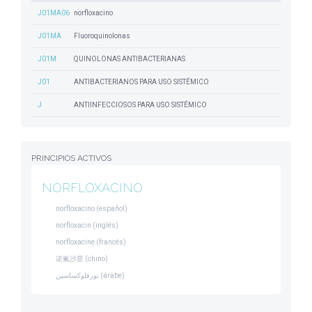
J01MA06
norfloxacino
J01MA
Fluoroquinolonas
J01M
QUINOLONAS ANTIBACTERIANAS
J01
ANTIBACTERIANOS PARA USO SISTÉMICO
J
ANTIINFECCIOSOS PARA USO SISTÉMICO
PRINCIPIOS ACTIVOS
NORFLOXACINO
norfloxacino (español)
norfloxacin (inglés)
norfloxacine (francés)
诺氟沙星 (chino)
نورفلوكساسين (árabe)