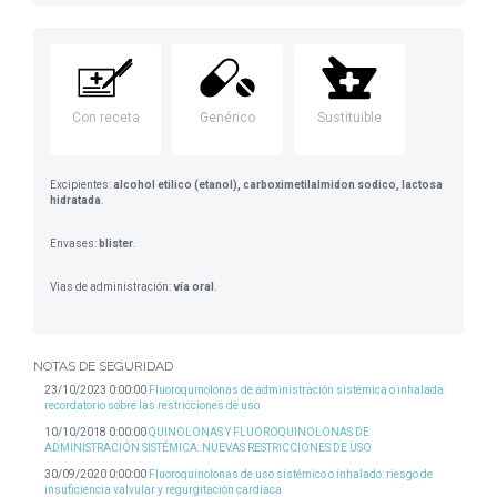
Con receta
Genérico
Sustituible
Excipientes:
alcohol etilico (etanol), carboximetilalmidon sodico, lactosa
hidratada
.
Envases:
blister
.
Vias de administración:
vía oral
.
NOTAS DE SEGURIDAD
23/10/2023 0:00:00
Fluoroquinolonas de administración sistémica o inhalada:
recordatorio sobre las restricciones de uso
10/10/2018 0:00:00
QUINOLONAS Y FLUOROQUINOLONAS DE
ADMINISTRACIÓN SISTÉMICA: NUEVAS RESTRICCIONES DE USO
30/09/2020 0:00:00
Fluoroquinolonas de uso sistémico o inhalado: riesgo de
insuficiencia valvular y regurgitación cardíaca