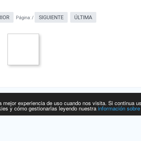
RIOR
SIGUIENTE
ÚLTIMA
Página:
/
a mejor experiencia de uso cuando nos visita. Si continua u
 y Productos Sanitarios
[
www.aemps.gob.es
].
ies y cómo gestionarlas leyendo nuestra
información sobre
ervicios Sociales e Igualdad
[
www.msssi.gob.es
]