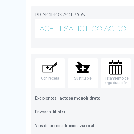
PRINCIPIOS ACTIVOS
ACETILSALICILICO ACIDO
Con receta
Sustituible
Tratamiento de
larga duración
Excipientes:
lactosa monohidrato
.
Envases:
blister
.
Vias de administración:
vía oral
.