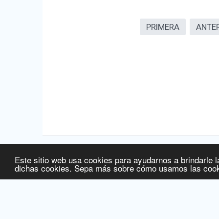
PRIMERA
ANTE
Este sitio web usa cookies para ayudarnos a brindarle l
Fuente de la información:
Agencia Española de Medicamentos
dichas cookies. Sepa más sobre cómo usamos las cook
Fuente de la información de precios:
Ministerio de Sanidad, S
Fecha de última actualización de la información:
06/08/2026
© 2016 Licitelco España SL -
www.ec-europe.com