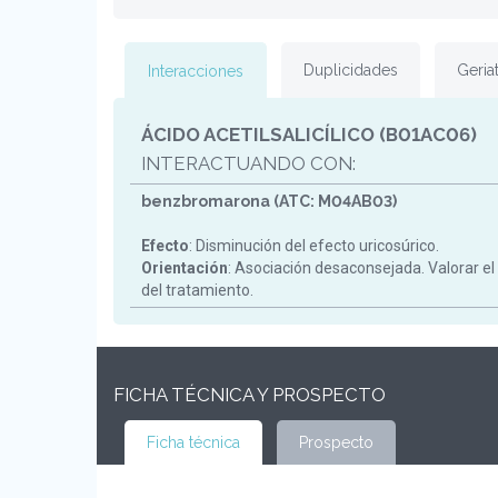
Duplicidades
Geriat
Interacciones
ÁCIDO ACETILSALICÍLICO (B01AC06)
INTERACTUANDO CON:
benzbromarona (ATC: M04AB03)
Efecto
: Disminución del efecto uricosúrico.
Orientación
: Asociación desaconsejada. Valorar el
del tratamiento.
FICHA TÉCNICA Y PROSPECTO
Ficha técnica
Prospecto