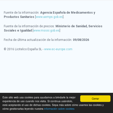
Fuente de la información:
Agencia Española de Medicamentos y
Productos Sanitarios
[
www.aemps.gob.es
].
Fuente de la información de precios:
Ministerio de Sanidad, Servicios
Sociales e Igualdad
[
www.msssi.gob.es
]
Fecha de última actualización de la información:
09/08/2026
© 2016 Licitelco España SL -
www.ec-europe.com
Este sitio web usa cookies para ayudarnos a brindarle la mejor
Cerrar
experiencia de uso cuando nos visita. Si continua usándolo,
está aceptando el uso de dichas cookies. Sepa más sobre cómo usamos las cookies y
cómo gestionarlas leyendo nuestra
información sobre cookies